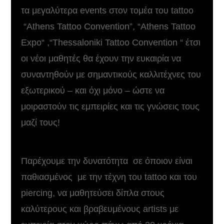
τα μεγαλύτερα events στον τομέα του tattoo
“Athens Tattoo Convention”, “Athens Tattoo
Expo“ ,“Thessaloniki Tattoo Convention “ έτσι
οι νέοι μαθητές θα έχουν την ευκαιρία να
συναντηθούν με σημαντικούς καλλιτέχνες του
εξωτερικού – και όχι μόνο – ώστε να
μοιραστούν τις εμπειρίες και τις γνώσεις τους
μαζί τους!
Παρέχουμε την δυνατότητα σε όποιον είναι
παθιασμένος με την τέχνη του tattoo και του
piercing, να μαθητεύσει δίπλα στους
καλύτερους και βραβευμένους artists με