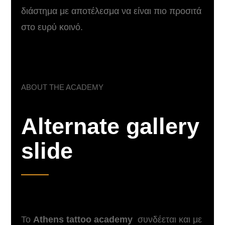
διάστημα με αποτέλεσμα να είναι πιο προσιτά
στο ευρύ κοινό.
ABOUT THE ACADEMY
Alternate gallery
slide
Το
Athens tattoo academy
συνδέεται και με